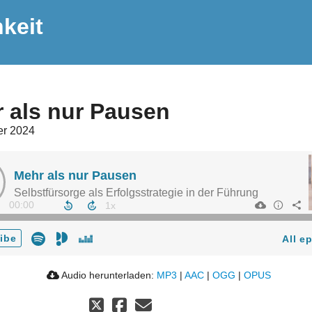
keit
 als nur Pausen
er 2024
Mehr als nur Pausen
Selbstfürsorge als Erfolgsstrategie in der Führung
00:00
ibe
All e
Audio herunterladen:
MP3
|
AAC
|
OGG
|
OPUS