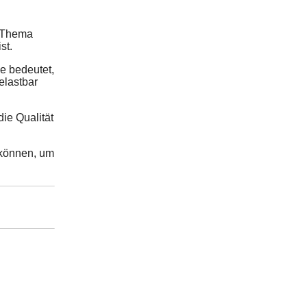
s Thema
st.
e bedeutet,
elastbar
die Qualität
n können, um