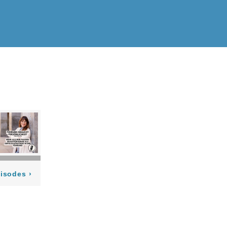
pisodes
›