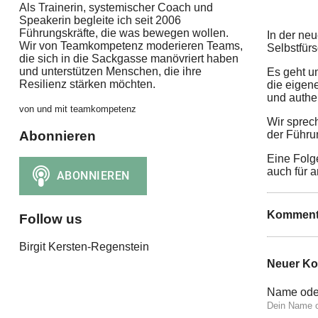
Als Trainerin, systemischer Coach und
Speakerin begleite ich seit 2006
Führungskräfte, die was bewegen wollen.
In der ne
Wir von Teamkompetenz moderieren Teams,
Selbstfürs
die sich in die Sackgasse manövriert haben
und unterstützen Menschen, die ihre
Es geht u
Resilienz stärken möchten.
die eigene
und authe
von und mit teamkompetenz
Wir sprech
Abonnieren
der Führu
Eine Folge
auch für a
Komment
Follow us
Birgit Kersten-Regenstein
Neuer K
Name ode
Dein Name o